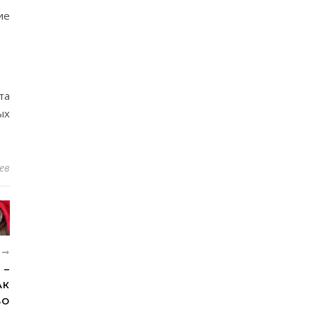
ие
та
ых
ев
Е
 –
АК
ВО