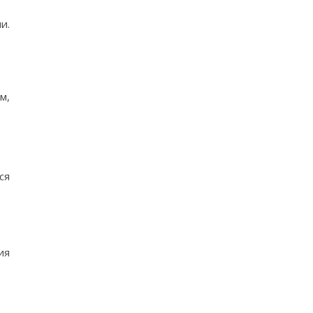
и.
м,
ся
ия