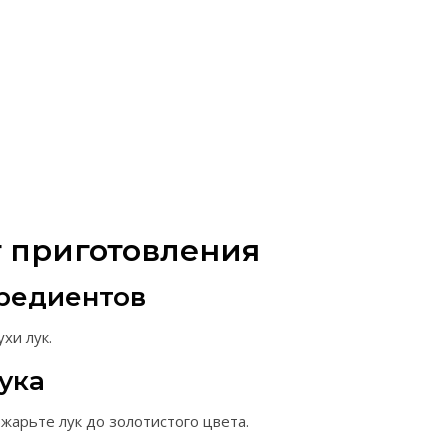
 приготовления
гредиентов
хи лук.
ука
бжарьте лук до золотистого цвета.